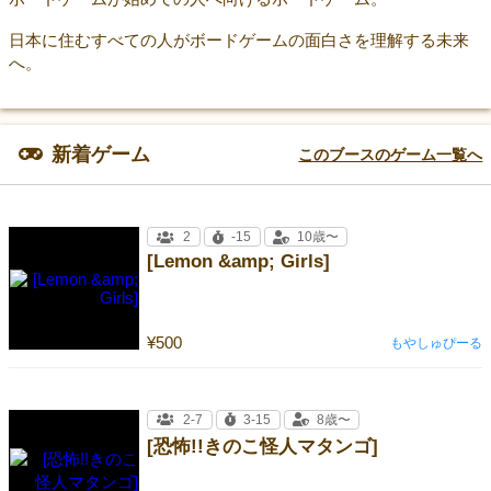
日本に住むすべての人がボードゲームの面白さを理解する未来
へ。
新着ゲーム
このブースのゲーム一覧へ
2
-15
10歳〜
[Lemon &amp; Girls]
¥500
もやしゅぴーる
2-7
3-15
8歳〜
[恐怖!!きのこ怪人マタンゴ]