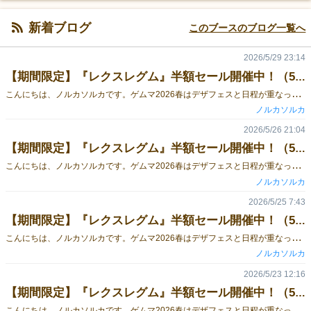
新着ブログ
このブースのブログ一覧へ
2026/5/29 23:14
【期間限定】『レクスレグム』半額セール開催中！（5月末まで）
こ
んにちは、ノルカソルカです。ゲムマ2026春はデザフェスと日程が重なったため、今回は出展を見送ることにしました。その代わりとして、これまでに制作した作品『レクスレグム』をBOOTHにて期間限定で半額販売いたします。通常価格4,000円のところ、今回は2,000円（50%OFF）でご購入いただけます。期間は5月末までを予定しています。▼レクスレグム販売ページhttps://booth.pm/ja/items/5681534また、BOOTHでは『レクスレグム』以外の作品も販売しています。気になる方は、こちらもぜひチェックしてみてください。▼ノルカソルカ BOOTHショップページhttps://doodlegames.booth.pm/
ノルカソルカ
2026/5/26 21:04
【期間限定】『レクスレグム』半額セール開催中！（5月末まで）
こ
んにちは、ノルカソルカです。ゲムマ2026春はデザフェスと日程が重なったため、今回は出展を見送ることにしました。その代わりとして、これまでに制作した作品『レクスレグム』をBOOTHにて期間限定で半額販売いたします。通常価格4,000円のところ、今回は2,000円（50%OFF）でご購入いただけます。期間は5月末までを予定しています。▼レクスレグム販売ページhttps://booth.pm/ja/items/5681534また、BOOTHでは『レクスレグム』以外の作品も販売しています。気になる方は、こちらもぜひチェックしてみてください。▼ノルカソルカ BOOTHショップページhttps://doodlegames.booth.pm/
ノルカソルカ
2026/5/25 7:43
【期間限定】『レクスレグム』半額セール開催中！（5月末まで）
こ
んにちは、ノルカソルカです。ゲムマ2026春はデザフェスと日程が重なったため、今回は出展を見送ることにしました。その代わりとして、これまでに制作した作品『レクスレグム』をBOOTHにて期間限定で半額販売いたします。通常価格4,000円のところ、今回は2,000円（50%OFF）でご購入いただけます。期間は5月末までを予定しています。▼レクスレグム販売ページhttps://booth.pm/ja/items/5681534また、BOOTHでは『レクスレグム』以外の作品も販売しています。気になる方は、こちらもぜひチェックしてみてください。▼ノルカソルカ BOOTHショップページhttps://doodlegames.booth.pm/
ノルカソルカ
2026/5/23 12:16
【期間限定】『レクスレグム』半額セール開催中！（5月末まで）
こ
んにちは、ノルカソルカです。ゲムマ2026春はデザフェスと日程が重なったため、今回は出展を見送ることにしました。その代わりとして、これまでに制作した作品『レクスレグム』をBOOTHにて期間限定で半額販売いたします。通常価格4,000円のところ、今回は2,000円（50%OFF）でご購入いただけます。期間は5月末までを予定しています。▼レクスレグム販売ページhttps://booth.pm/ja/items/5681534また、BOOTHでは『レクスレグム』以外の作品も販売しています。気になる方は、こちらもぜひチェックしてみてください。▼ノルカソルカ BOOTHショップページhttps://doodlegames.booth.pm/