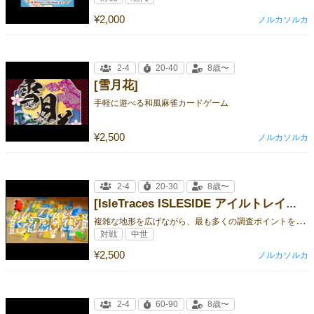
¥2,000
ノルカソルカ
2-4
20-40
8歳〜
[雪月花]
手軽に遊べる和風麻雀カードゲーム
¥2,500
ノルカソルカ
2-4
20-30
8歳〜
[IsleTraces ISLESIDE アイルトレイシズ アイルサイド]
複
雑な地形を広げながら、最も多くの調査ポイントを手に入れよう！
対戦
中世
¥2,500
ノルカソルカ
2-4
60-90
8歳〜