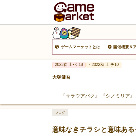
ゲームマーケットとは
開催概要＆
2023春 土ｰシ18
<2022秋 土-チ10
大塚健吾
『サラウアバク』 『シノミリア』
ブログ
意味なきチラシと意味ある