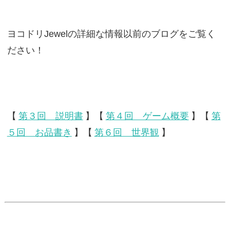
ヨコドリJewelの詳細な情報以前のブログをご覧く
ださい！
【
第３回 説明書
】【
第４回 ゲーム概要
】【
第
５回 お品書き
】【
第６回 世界観
】