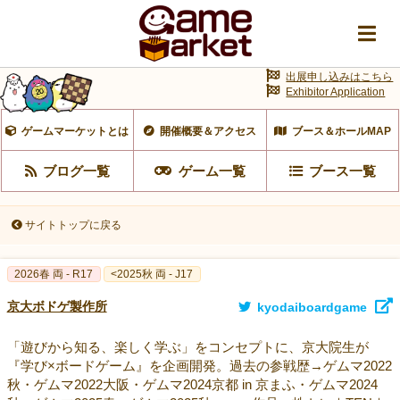
出展申し込みはこちら
Exhibitor Application
ゲームマーケットとは
開催概要＆アクセス
ブース＆ホールMAP
ブログ一覧
ゲーム一覧
ブース一覧
サイトトップに戻る
2026春 両 - R17
<2025秋 両 - J17
京大ボドゲ製作所
kyodaiboardgame
「遊びから知る、楽しく学ぶ」をコンセプトに、京大院生が
『学び×ボードゲーム』を企画開発。過去の参戦歴→ゲムマ2022
秋・ゲムマ2022大阪・ゲムマ2024京都 in 京まふ・ゲムマ2024