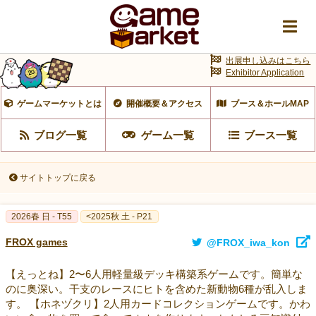
出展申し込みはこちら
Exhibitor Application
ゲームマーケットとは
開催概要＆アクセス
ブース＆ホールMAP
ブログ一覧
ゲーム一覧
ブース一覧
サイトトップに戻る
2026春 日 - T55
<2025秋 土 - P21
FROX games
@FROX_iwa_kon
【えっとね】2〜6人用軽量級デッキ構築系ゲームです。簡単な
のに奥深い。干支のレースにヒトを含めた新動物6種が乱入しま
す。 【ホネヅクリ】2人用カードコレクションゲームです。かわ