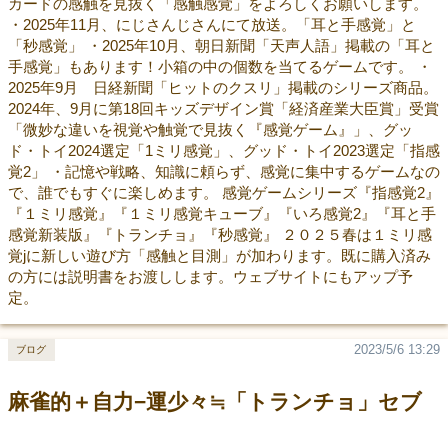
カードの感触を見抜く「感触感覚」をよろしくお願いします。
・2025年11月、にじさんじさんにて放送。「耳と手感覚」と
「秒感覚」 ・2025年10月、朝日新聞「天声人語」掲載の「耳と
手感覚」もあります！小箱の中の個数を当てるゲームです。 ・
2025年9月 日経新聞「ヒットのクスリ」掲載のシリーズ商品。
2024年、9月に第18回キッズデザイン賞「経済産業大臣賞」受賞
「微妙な違いを視覚や触覚で見抜く『感覚ゲーム』」、グッ
ド・トイ2024選定「1ミリ感覚」、グッド・トイ2023選定「指感
覚2」 ・記憶や戦略、知識に頼らず、感覚に集中するゲームなの
で、誰でもすぐに楽しめます。 感覚ゲームシリーズ『指感覚2』
『１ミリ感覚』『１ミリ感覚キューブ』『いろ感覚2』『耳と手
感覚新装版』『トランチョ』『秒感覚』 ２０２５春は１ミリ感
覚jに新しい遊び方「感触と目測」が加わります。既に購入済み
の方には説明書をお渡しします。ウェブサイトにもアップ予
定。
2023/5/6 13:29
ブログ
麻雀的＋自力−運少々≒「トランチョ」セブ