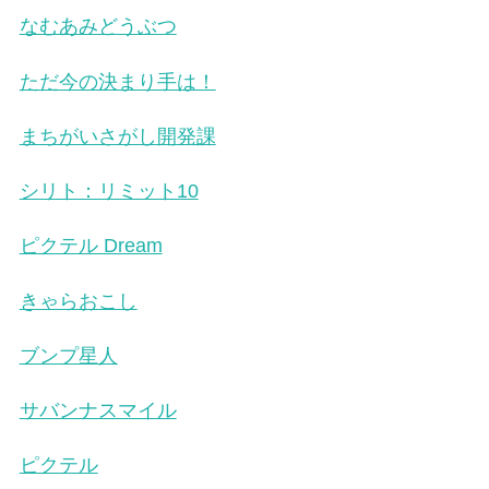
なむあみどうぶつ
ただ今の決まり手は！
まちがいさがし開発課
シリト：リミット10
ピクテル Dream
きゃらおこし
ブンプ星人
サバンナスマイル
ピクテル