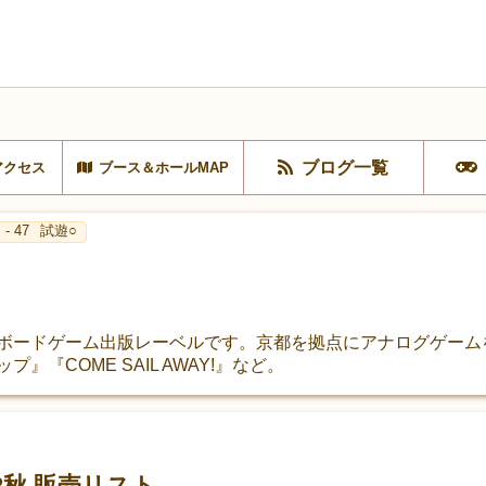
ブログ一覧
アクセス
ブース＆ホールMAP
- 47
試遊○
営するボードゲーム出版レーベルです。京都を拠点にアナログゲー
』『COME SAIL AWAY!』など。
022秋 販売リスト