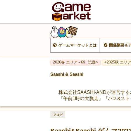
ゲームマーケットとは
開催概要＆
2026春 エリア - 69
試遊○
<2025秋 エリア 
Saashi & Saashi
株式会社SAASHI-ANDが運
『午前1時の大脱走』『バス&ストップ
ブログ
Saashi&Saashi ゲムマ2