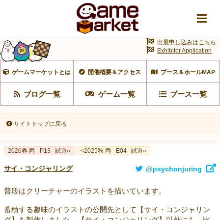
出展申し込みはこちら
Exhibitor Application
ゲームマーケットとは
開催概要＆アクセス
ブース＆ホールMAP
ブログ一覧
ゲーム一覧
ブース一覧
サイトトップに戻る
2026春 両 - P13
試遊○
<2025秋 両 - E04
試遊○
サイ・コンジャリング
@psychonjuring
普段はクリーチャーのイラストを描いています。
蓄積する趣味のイラストの公開先として【サイ・コンジャリン
グ】を製作しました。【サイ・コンジャリング】以外にも、比