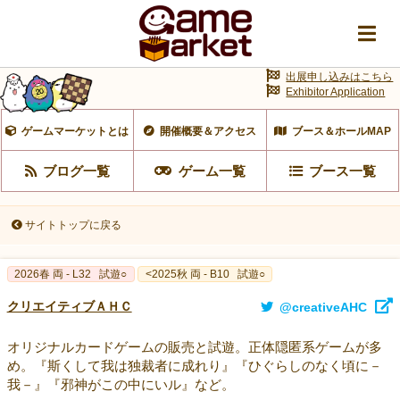
出展申し込みはこちら
Exhibitor Application
ゲームマーケットとは
開催概要＆アクセス
ブース＆ホールMAP
ブログ一覧
ゲーム一覧
ブース一覧
サイトトップに戻る
2026春 両 - L32
試遊○
<2025秋 両 - B10
試遊○
クリエイティブＡＨＣ
@creativeAHC
オリジナルカードゲームの販売と試遊。正体隠匿系ゲームが多
め。『斯くして我は独裁者に成れり』『ひぐらしのなく頃に－
我－』『邪神がこの中にいル』など。