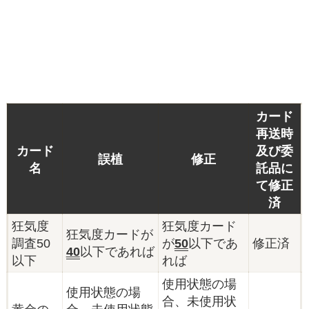
カード
再送時
カード
及び委
誤植
修正
名
託品に
て修正
済
狂気度
狂気度カード
狂気度カードが
調査50
が
50
以下であ
修正済
40
以下であれば
以下
れば
使用状態の場
使用状態の場
合、未使用状