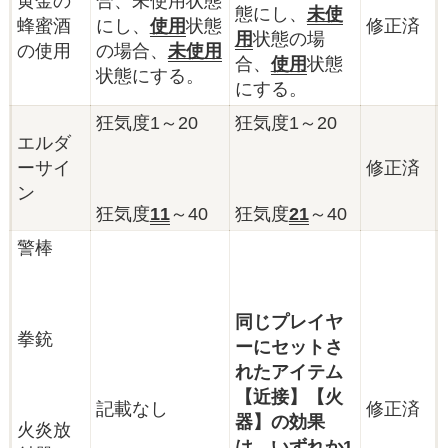
黄金の
合、未使用状態
態にし、
未使
蜂蜜酒
にし、
使用
状態
修正済
用
状態の場
の使用
の場合、
未使用
合、
使用
状態
状態にする。
にする。
狂気度1～20
狂気度1～20
エルダ
ーサイ
修正済
ン
狂気度
11
～40
狂気度
21
～40
警棒
同じプレイヤ
拳銃
ーにセットさ
れたアイテム
【近接】【火
記載なし
修正済
器】の効果
火炎放
は、いずれか1