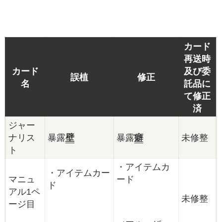
カード
再送時
カード
及び委
誤植
修正
名
託品に
て修正
済
ジャー
ナリス
暴露
壁
暴露
癖
未修整
ト
・アイテムカ
・アイテムカー
マニュ
ード
ド
アル1ペ
未修整
ージ目