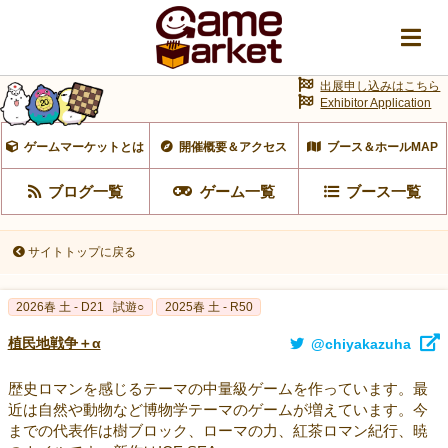
出展申し込みはこちら
Exhibitor Application
ゲームマーケットとは
開催概要＆アクセス
ブース＆ホールMAP
ブログ一覧
ゲーム一覧
ブース一覧
サイトトップに戻る
2026春 土 - D21
試遊○
2025春 土 - R50
植民地戦争＋α
@chiyakazuha
歴史ロマンを感じるテーマの中量級ゲームを作っています。最
近は自然や動物など博物学テーマのゲームが増えています。今
までの代表作は樹ブロック、ローマの力、紅茶ロマン紀行、暁