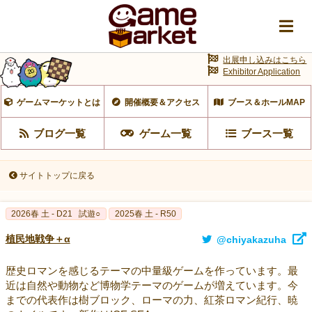
出展申し込みはこちら
Exhibitor Application
ゲームマーケットとは
開催概要＆アクセス
ブース＆ホールMAP
ブログ一覧
ゲーム一覧
ブース一覧
サイトトップに戻る
2026春 土 - D21
試遊○
2025春 土 - R50
植民地戦争＋α
@chiyakazuha
歴史ロマンを感じるテーマの中量級ゲームを作っています。最
近は自然や動物など博物学テーマのゲームが増えています。今
までの代表作は樹ブロック、ローマの力、紅茶ロマン紀行、暁