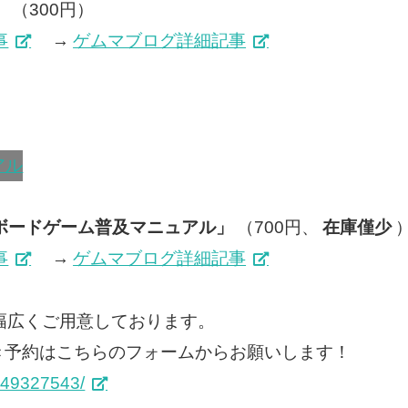
」
（300円）
事
→
ゲムマブログ詳細記事
ボードゲーム普及マニュアル」
（700円、
在庫僅少
事
→
ゲムマブログ詳細記事
幅広くご用意しております。
き予約はこちらのフォームからお願いします！
/S49327543/