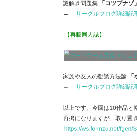
謎解き問題集
「コツブナゾ
→
サークルブログ詳細記
【再販同人誌】
家族や友人の勧誘方法論
「
→
サークルブログ詳細記
以上です。今回は10作品と
再掲になりますが、取り置
https://ws.formzu.net/fgen