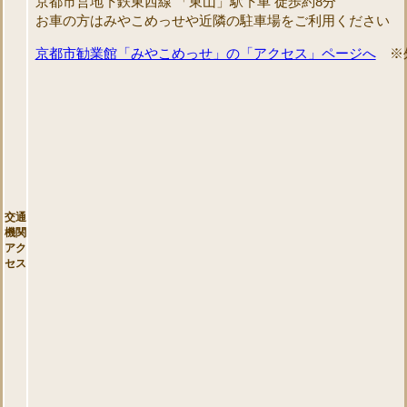
京都市営地下鉄東西線 「東山」駅下車 徒歩約8分
お車の方はみやこめっせや近隣の駐車場をご利用ください
京都市勧業館「みやこめっせ」の「アクセス」ページへ
※外
交通
機関
アク
セス