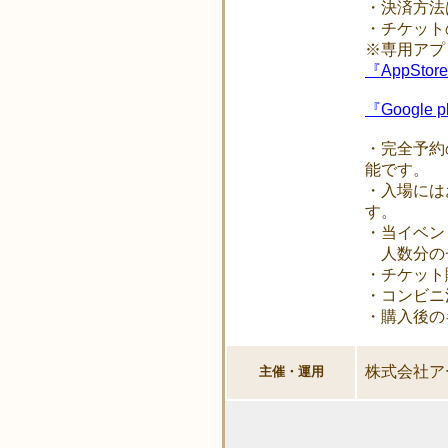
・決済方法
・チケット
※専用アプ
『AppStore
『Google p
・完全予約
能です。
・入場には
す。
・当イベン
人数分の
・チケット
・コンビニ
・購入後の
株式会社ア
主催・運用