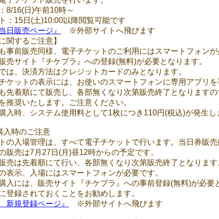
8/16(日)午前10時～
：15日(土)10:00以降閲覧可能です
当日販売ページ』
※外部サイトへ飛びます
に関するご注意】
も事前販売同様、電子チケットのご利用にはスマートフォンが
販売サイト『チケプラ』への登録(無料)が必要となります。
では、決済方法はクレジットカードのみとなります。
チケットの表示には、お使いのスマートフォンに専用アプリを
も先着順にて販売し、各部無くなり次第販売終了となりますの
を推奨いたします。ご注意ください。
購入時、システム使用料として1枚につき110円(税込)が発生し
購入時のご注意
トの入場管理は、すべて電子チケットで行います。当日券販売
の販売は7月27日(月)昼12時からの予定です。
販売は先着順にて行い、各部無くなり次第販売終了となります
の表示、入場にはスマートフォンが必要です。
購入には、販売サイト『チケプラ』への事前登録(無料)が必要
に登録されておくことをお勧めします。
 新規登録ページ』
※外部サイトへ飛びます