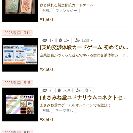
数と戯れる架空伝統カードゲーム
対戦
ファンタジー
¥1,500
2026春 両 - R11
1-
15-
12歳〜
[契約交渉体験カードゲーム 初めての委託案件]
企
業法務がつくった遊んで学べる契約交渉体験カードゲーム
¥2,500
2026春 両 - S15
2
5-10
8歳〜
[まさみね堂ユドナリウムコネクトセット]
まさみね堂のゲームをオンラインでも遊ぼう
対戦
テーマ無し
¥3,500
2026春 両 - R11