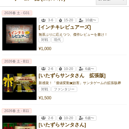
2026春 土 - G31
3-6
15-20
10歳〜
[インチキレビュアーズ]
無茶ぶりに応えつつ、傑作レビューを書け！
対戦
現代
¥1,000
2026春 土 - B11
2-6
10-20
6歳〜
[いたずらサンタさん 拡張版]
新感覚！「価値変動✖️妨害」サンタゲームの拡張版🎁
対戦
ファンタジー
¥1,500
2026春 土 - B11
2-6
10-20
6歳〜
[いたずらサンタさん]