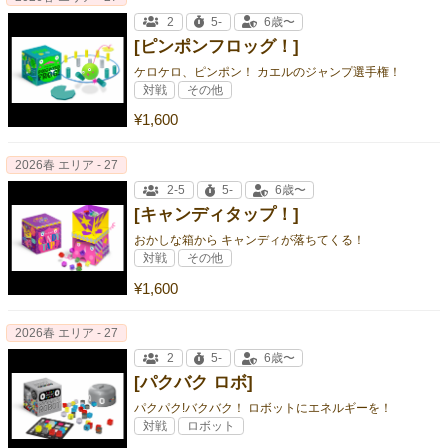
2
5-
6歳〜
[ピンポンフロッグ！]
ケロケロ、ピンポン！ カエルのジャンプ選手権！
対戦
その他
¥1,600
2026春 エリア - 27
2-5
5-
6歳〜
[キャンディタップ！]
おかしな箱から キャンディが落ちてくる！
対戦
その他
¥1,600
2026春 エリア - 27
2
5-
6歳〜
[パクバク ロボ]
パクパク!バクバク！ ロボットにエネルギーを！
対戦
ロボット