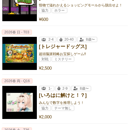
怪物で溢れかえるショッピングモールから脱出せよ！
協力
ホラー
¥600
2026春 日 - T03
2-4
20-40
8歳〜
[トレジャードッグス]
超頭脳派戦略お宝探しゲーム!!
対戦
ミステリー
¥2,500
2026春 両 - Q16
1-
2-9
8歳〜
[いろはに解けと！？]
みんなで数字を推理しよう！
協力
テーマ無し
¥2,000