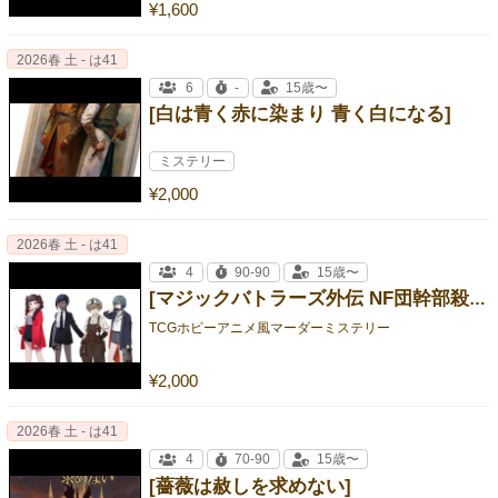
¥1,600
2026春 土 - は41
6
-
15歳〜
[白は青く赤に染まり 青く白になる]
ミステリー
¥2,000
2026春 土 - は41
4
90-90
15歳〜
[マジックバトラーズ外伝 NF団幹部殺人事件]
TCGホビーアニメ風マーダーミステリー
¥2,000
2026春 土 - は41
4
70-90
15歳〜
[薔薇は赦しを求めない]