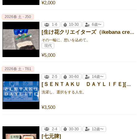
¥2,000
2026春 土 - J50
1-6
10-30
6歳〜
[生け花クリエイターズ（ikebana creators）]
その一輪に、想いを込めて。
現代
¥5,000
2026春 土 - T61
2-5
30-60
14歳〜
[ＳＥＮＴＡＫＵ ＤＡＹＬＩＦＥ][ＳＥＮＴＡＫＵ ＤＡＹＬＩＦＥ]
洗濯し、選択をする人生。
¥3,500
2-4
30-30
12歳〜
[七元牌]