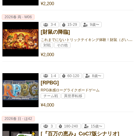
¥2,200
2026春 両 - W06
3-4
15-29
9歳〜
[財鼠の降臨]
こ
れまでにないトリックテイキング体験！財鼠（ざいねずみ）の降臨で驚きも倍増！
対戦
その他
¥2,000
1-4
60-120
8歳〜
[RPBG]
RPG体感ローグライクボードゲーム
チーム戦
異世界転移
¥4,000
2026春 日 - ほ42
3
180-240
15歳〜
[『百万の恵み』CoC7版シナリオ]