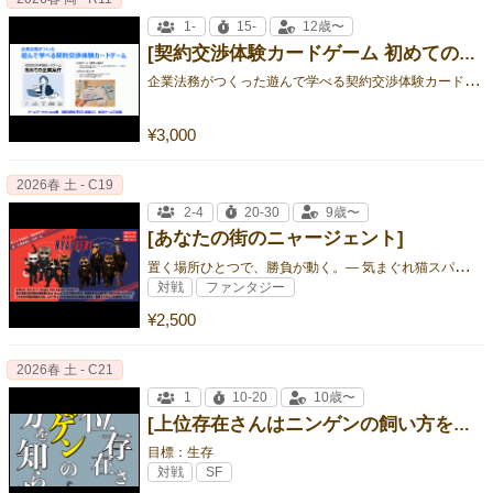
1-
15-
12歳〜
[契約交渉体験カードゲーム 初めての企業案件]
企
業法務がつくった遊んで学べる契約交渉体験カードゲーム
¥3,000
2026春 土 - C19
2-4
20-30
9歳〜
[あなたの街のニャージェント]
置
く場所ひとつで、勝負が動く。― 気まぐれ猫スパイのルート改変型レースゲーム！
対戦
ファンタジー
¥2,500
2026春 土 - C21
1
10-20
10歳〜
[上位存在さんはニンゲンの飼い方を知らない。]
目標：生存
対戦
SF