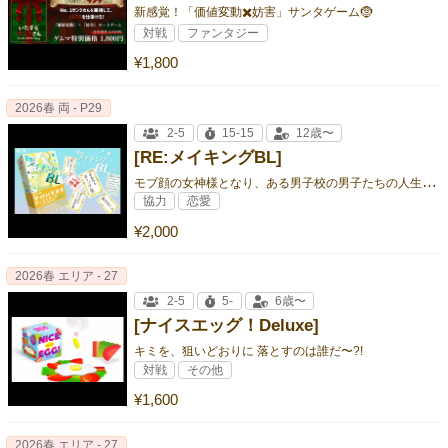
新感覚！「価値変動✖️妨害」サンタゲーム🤶
対戦
ファンタジー
¥1,800
2026春 両 - P29
2-5
15-15
12歳〜
[RE:メイキングBL]
モ
ブ顔の女神様となり、ある男子校の男子たちの人生に彩りを与えてあげましょう‥‥（いい迷惑）
協力
恋愛
¥2,000
2026春 エリア - 27
2-5
5-
6歳〜
[ナイスエッグ！Deluxe]
キミを、狙いどおりに 落とすのは誰だ〜?!
対戦
その他
¥1,600
2026春 エリア - 27