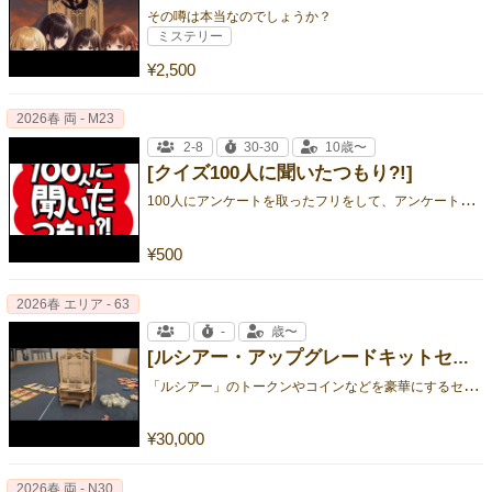
その噂は本当なのでしょうか？
ミステリー
¥2,500
2026春 両 - M23
2-8
30-30
10歳〜
[クイズ100人に聞いたつもり?!]
1
00人にアンケートを取ったフリをして、アンケート結果の担当順位の回答をでっちあげ、その回答から順位を当てる協力ゲーム
¥500
2026春 エリア - 63
-
歳〜
[ルシアー・アップグレードキットセット]
「
ルシアー」のトークンやコインなどを豪華にするセット
¥30,000
2026春 両 - N30