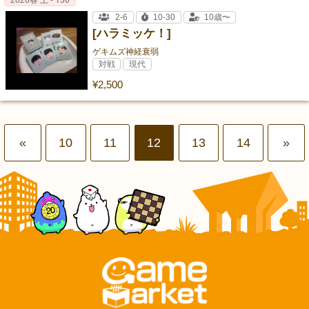
2026春 土 - T36
2-6
10-30
10歳〜
[ハラミッケ！]
ゲキムズ神経衰弱
対戦
現代
¥2,500
«
10
11
12
13
14
»