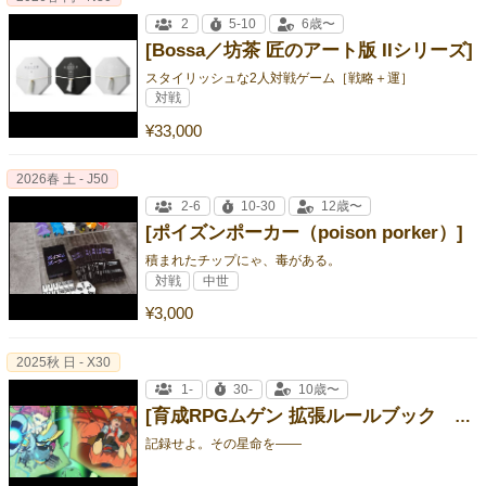
2
5-10
6歳〜
[Bossa／坊茶 匠のアート版 IIシリーズ]
スタイリッシュな2人対戦ゲーム［戦略＋運］
対戦
¥33,000
2026春 土 - J50
2-6
10-30
12歳〜
[ポイズンポーカー（poison porker）]
積まれたチップにゃ、毒がある。
対戦
中世
¥3,000
2025秋 日 - X30
1-
30-
10歳〜
[育成RPGムゲン 拡張ルールブック ガイアレコード]
記録せよ。その星命を――