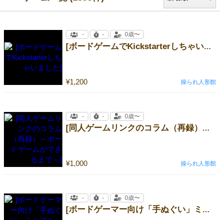
-
-
0歳〜
[ボードゲームでKickstarterしちゃいました]
¥1,200
操られ人形館
-
-
0歳〜
[同人ゲームリンクのコラム（再録）～ボードゲームができるまで～]
¥1,000
操られ人形館
-
-
0歳〜
[ボードゲーマー向け「手ぬぐい」ミープル・アミダ柄（水色）]