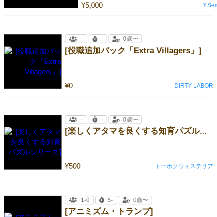
¥5,000
Y.Se
-
-
0歳〜
[役職追加パック「Extra Villagers」]
¥0
DIRTY LABOR
-
-
0歳〜
[楽しくアタマを良くする知育パズルシリーズ]
¥500
トーホクウィステリア
1-0
5-
0歳〜
[アニミズム・トランプ]