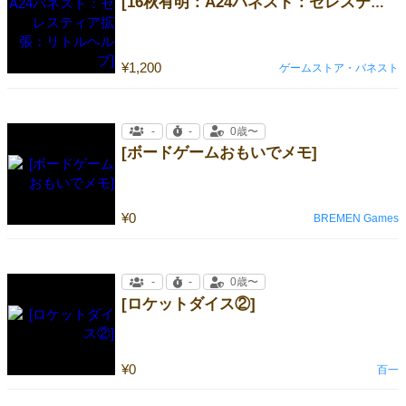
[16秋有明：A24バネスト：セレスティア拡張：リトルヘルプ]
¥1,200
ゲームストア・バネスト
-
-
0歳〜
[ボードゲームおもいでメモ]
¥0
BREMEN Games
-
-
0歳〜
[ロケットダイス②]
¥0
百一