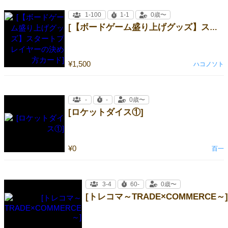
1-100
1-1
0歳〜
[【ボードゲーム盛り上げグッズ】スタートプレイヤーの決め方カード]
¥1,500
ハコノソト
-
-
0歳〜
[ロケットダイス①]
¥0
百一
3-4
60-
0歳〜
[トレコマ～TRADE×COMMERCE～