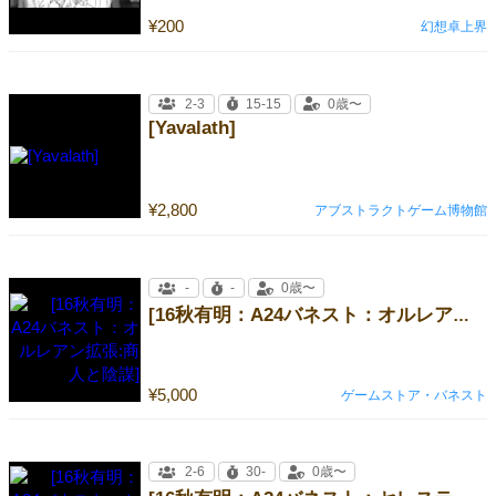
¥200
幻想卓上界
2-3
15-15
0歳〜
[Yavalath]
¥2,800
アブストラクトゲーム博物館
-
-
0歳〜
[16秋有明：A24バネスト：オルレアン拡張:商人と陰謀]
¥5,000
ゲームストア・バネスト
2-6
30-
0歳〜