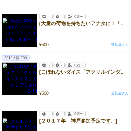
-
-
0歳〜
[ 大量の荷物を持ちたいアナタに！「ペットボトルホルダー」]
¥500
道具屋さん
2019大阪 E09
-
-
0歳〜
[こぼれないダイス「アクリルインダイス」でどこでも振れる！]
¥500
道具屋さん
-
-
0歳〜
[２０１７年 神戸参加予定です。]