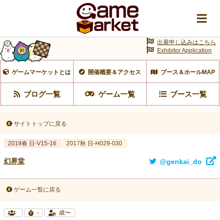
出展申し込みはこちら
Exhibitor Application
ゲームマーケットとは
開催概要＆アクセス
ブース＆ホールMAP
ブログ一覧
ゲーム一覧
ブース一覧
サイトトップに戻る
2019春 日-V15-16
2017秋 日-H029-030
幻界堂
@genkai_do
ゲーム一覧に戻る
-
歳〜