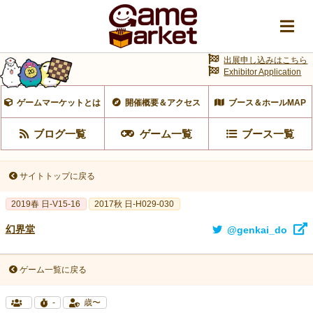
出展申し込みはこちら
Exhibitor Application
ゲームマーケットとは
開催概要＆アクセス
ブース＆ホールMAP
ブログ一覧
ゲーム一覧
ブース一覧
サイトトップに戻る
2019春 日-V15-16
2017秋 日-H029-030
幻界堂
@genkai_do
ゲーム一覧に戻る
-
歳〜