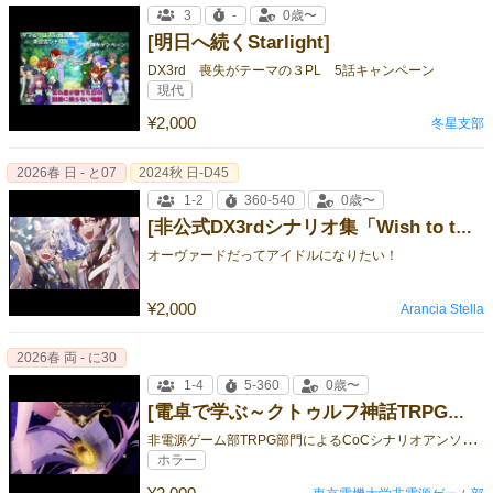
3
-
0歳〜
[明日へ続くStarlight]
DX3rd 喪失がテーマの３PL 5話キャンペーン
現代
¥2,000
冬星支部
2026春 日 - と07
2024秋 日-D45
1-2
360-540
0歳〜
[非公式DX3rdシナリオ集「Wish to the Stars」]
オーヴァードだってアイドルになりたい！
¥2,000
Arancia Stella
2026春 両 - に30
1-4
5-360
0歳〜
[電卓で学ぶ～クトゥルフ神話TRPG編～ No.2]
非
電源ゲーム部TRPG部門によるCoCシナリオアンソロジー2作目
ホラー