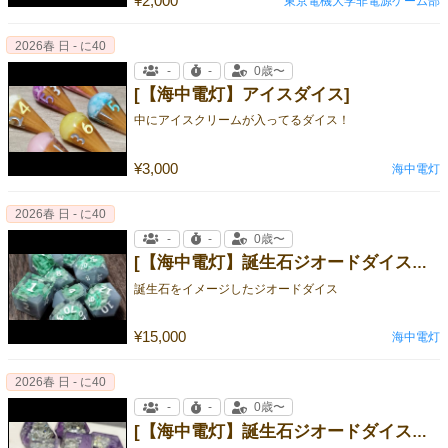
¥2,000
東京電機大学非電源ゲーム部
2026春 日 - に40
-
-
0歳〜
[【海中電灯】アイスダイス]
中にアイスクリームが入ってるダイス！
¥3,000
海中電灯
2026春 日 - に40
-
-
0歳〜
[【海中電灯】誕生石ジオードダイス 翡翠]
誕生石をイメージしたジオードダイス
¥15,000
海中電灯
2026春 日 - に40
-
-
0歳〜
[【海中電灯】誕生石ジオードダイス 紫金剛]