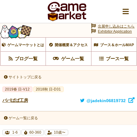
出展申し込みはこちら
Exhibitor Application
ゲームマーケットとは
開催概要＆アクセス
ブース＆ホールMAP
ブログ一覧
ゲーム一覧
ブース一覧
サイトトップに戻る
2019春 日-V12
2018秋 日-D31
ババばば工房
@jadekin06819732
ゲーム一覧に戻る
1-6
60-360
10歳〜