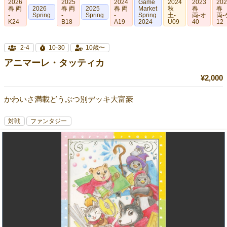
2026
2025
2024
Game
2024
2023
20
春 両
2026
春 両
2025
春 両
Market
秋
春
春
-
Spring
-
Spring
-
Spring
土-
両‐オ
両-
K24
B18
A19
2024
U09
40
12
2-4
10-30
10歳〜
アニマーレ・タッティカ
¥2,000
かわいさ満載どうぶつ別デッキ大富豪
対戦
ファンタジー