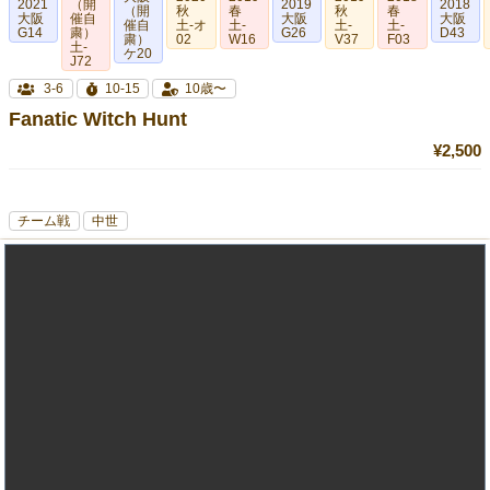
2021
（開
2019
2018
（開
秋
春
秋
春
大阪
催自
大阪
大阪
催自
土-オ
土-
土-
土-
G14
粛）
G26
D43
粛）
02
W16
V37
F03
土-
ケ20
J72
3-6
10-15
10歳〜
Fanatic Witch Hunt
¥2,500
チーム戦
中世