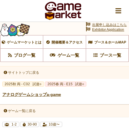
出展申し込みはこちら
Exhibitor Application
ゲームマーケットとは
開催概要＆アクセス
ブース＆ホールMAP
ブログ一覧
ゲーム一覧
ブース一覧
サイトトップに戻る
2025秋 両 - C02
試遊○
2025春 両 - E15
試遊○
アナログゲームショップa-game
ゲーム一覧に戻る
1-2
30-90
10歳〜