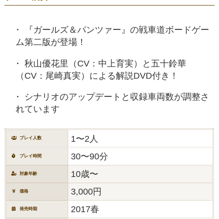
『ガールズ＆パンツァー』の戦車道ボードゲー
ム第二版が登場！
秋山優花里（CV：中上育実）と五十鈴華
（CV：尾崎真実）による解説DVD付き！
シナリオのアップデートと収録車両数が調整さ
れています
1〜2人
プレイ人数
30〜90分
プレイ時間
10歳〜
対象年齢
3,000円
価格
2017春
発売時期