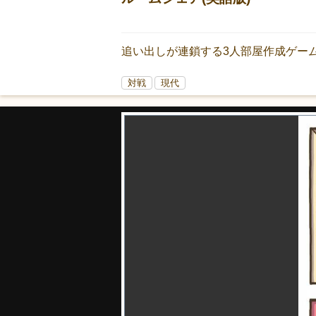
追い出しが連鎖する3人部屋作成ゲーム
対戦
現代