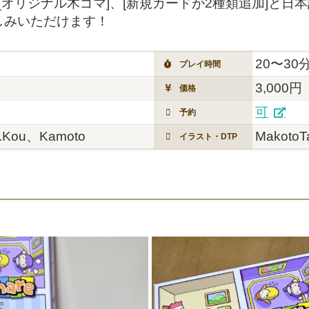
、[オリジナル木ゴマ]、[新規カードが2種類追加]と
しみいただけます！
20〜30
プレイ時間
3,000円
価格
可
予約
.Kou、Kamoto
MakotoT
イラスト・DTP