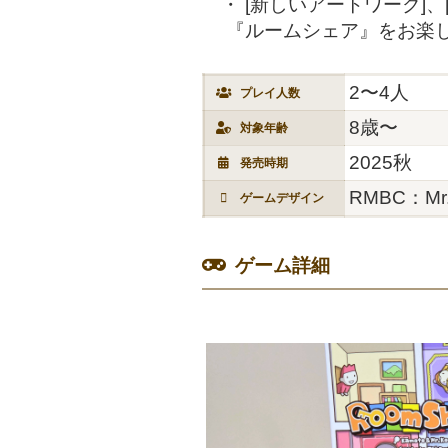
[新しいアートワーク]
『ルームシェア』をお楽
2〜4人
プレイ人数
8歳〜
対象年齢
2025秋
発売時期
RMBC：Mr
ゲームデザイン
ゲーム詳細