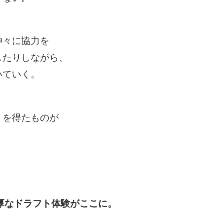
​
神々に​協力を​
したりしながら、​
いていく。​
を​得た​ものが​
厚なドラフト体験がここに。