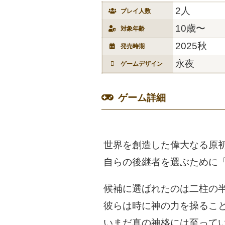
2人
プレイ人数
10歳〜
対象年齢
2025秋
発売時期
永夜
ゲームデザイン
ゲーム詳細
世界を​創造した​偉大なる​原初
自らの​後継者を​選ぶために​
候補に​選ばれたのは​二柱の​半
彼らは​時に​神の​力を​操る​こ
いまだ真の​神格には​至ってい