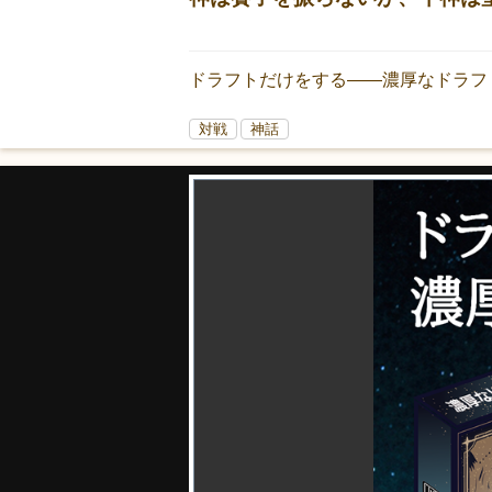
ドラフトだけをする――濃厚なドラフ
対戦
神話