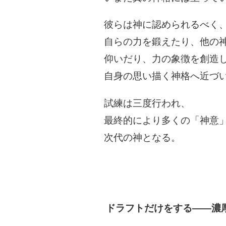
​彼らは​神に​認められるべく、
自らの​力を​鍛えたり、​他の​
仰いだり、​力の​象徴を​創造
自身の​思い描く​神格へ​近づ
試練は​三度​行われ、​
最終的に​より​多くの​「神意」
次代の​神となる。​
ドラフトだけをする――濃