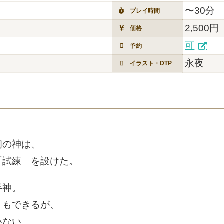
〜30分
プレイ時間
2,500円
価格
可
予約
永夜
イラスト・DTP
の​神は、​
「試練」を​設けた。​
神。​
とも​できるが、​
ない。​