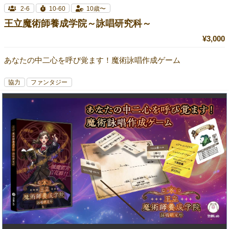
2-6
10-60
10歳〜
王立魔術師養成学院～詠唱研究科～
¥3,000
あなたの中二心を呼び覚ます！魔術詠唱作成ゲーム
協力
ファンタジー