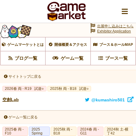
出展申し込みはこちら
Exhibitor Application
ゲームマーケットとは
開催概要＆アクセス
ブース＆ホールMAP
ブログ一覧
ゲーム一覧
ブース一覧
サイトトップに戻る
2026春 両 - R19
試遊○
2025秋 両 - B18
試遊○
空創Lab
@kumashiro501
ゲーム一覧に戻る
2025春 両 -
2025
2025秋 両 -
2024春 両 -
2024秋 土-横
F10
Spring
B18
G11
丁42