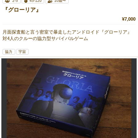
2-5
45-120
10歳〜
『グローリア』
¥7,000
月面探査船と言う密室で暴走したアンドロイド『グローリア』
対4人のクルーの協力型サバイバルゲーム
協力
宇宙