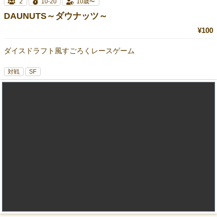
2
10-20
10歳〜
DAUNUTS～ダウナッツ～
¥100
ダイスドラフト風すごろくレースゲーム
対戦
SF