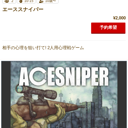
2
10-15
10歳〜
エーススナイパー
¥2,000
予約希望
相手の心理を狙い打て! 2人用心理戦ゲーム