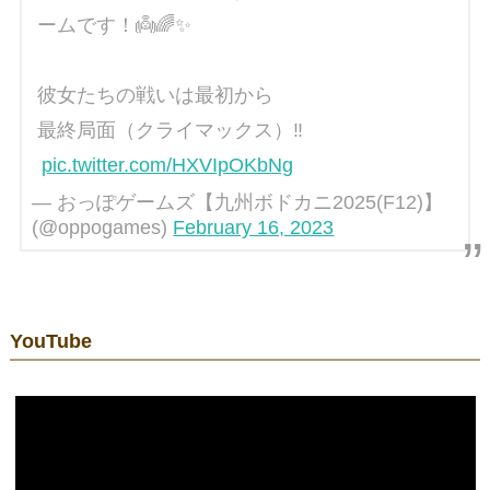
ームです！👼🌈✨
彼女たちの戦いは最初から
最終局面（クライマックス）‼︎
pic.twitter.com/HXVIpOKbNg
— おっぽゲームズ【九州ボドカニ2025(F12)】
(@oppogames)
February 16, 2023
YouTube