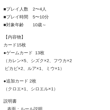
■プレイ人数 2〜4人
■プレイ時間 5〜10分
■対象年齢 10歳～
【内容物】
カード15枚
●ゲームカード 13枚
（カレン×5、シズク×2、フウカ×2
ピカピ×2、ルア×1、ミウ×1）
●追加カード 2枚
（クロエ×1、シロエル×1）
説明書
表面：ルール説明