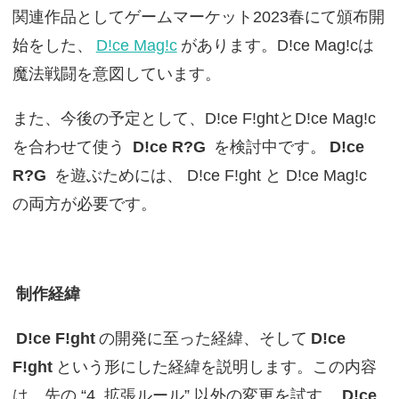
関連作品としてゲームマーケット2023春にて頒布開
始をした、
D!ce Mag!c
があります。D!ce Mag!cは
魔法戦闘を意図しています。
また、今後の予定として、D!ce F!ghtとD!ce Mag!c
を合わせて使う
D!ce R?G
を検討中です。
D!ce
R?G
を遊ぶためには、 D!ce F!ght と D!ce Mag!c
の両方が必要です。
制作経緯
D!ce F!ght
の開発に至った経緯、そして
D!ce
F!ght
という形にした経緯を説明します。この内容
は、先の “4. 拡張ルール” 以外の変更を試す、
D!ce