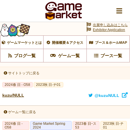
出展申し込みはこちら
Exhibitor Application
ゲームマーケットとは
開催概要＆アクセス
ブース＆ホールMAP
ブログ一覧
ゲーム一覧
ブース一覧
サイトトップに戻る
2024春 日 - O58
2023秋 日-チ01
kuzu/NULL
@kuzuNULL
ゲーム一覧に戻る
2024春 日 -
Game Market Spring
2023春 日ｰス
2023秋 日-チ
O58
2024
53
01