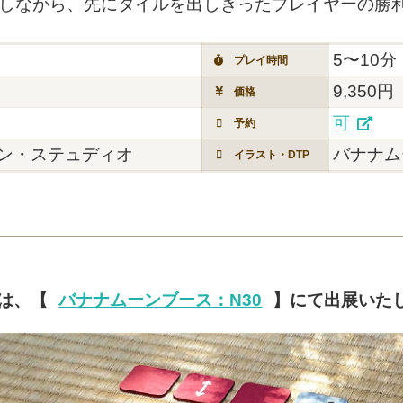
使しながら、先にタイルを出しきったプレイヤーの勝
5〜10分
プレイ時間
9,350円
価格
可
予約
ン・ステュディオ
バナナム
イラスト・DTP
春は、【
バナナムーンブース：N30
】にて出展いた