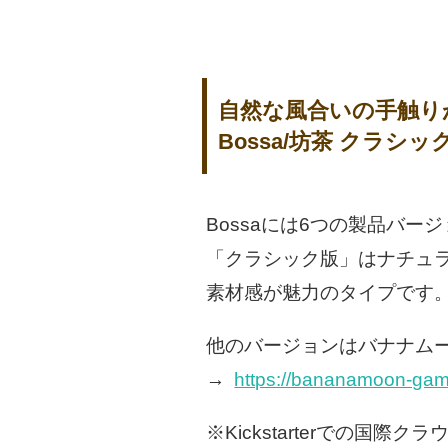
自然な風合いの手触り
Bossa/坊茶 クラシッ
Bossaには6つの製品バー
「クラシック版」はナチュ
素材感が魅力のタイプです
他のバージョンはバナナムー
→
https://bananamoon-gam
※Kickstarterでの国際