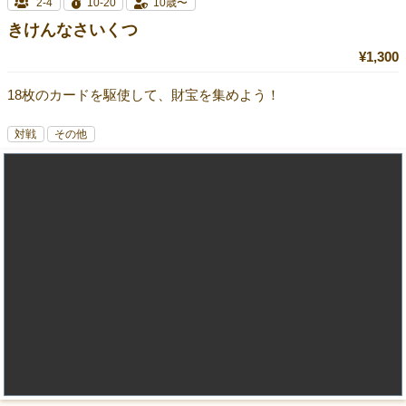
2-4
10-20
10歳〜
きけんなさいくつ
¥1,300
18枚のカードを駆使して、財宝を集めよう！
対戦
その他