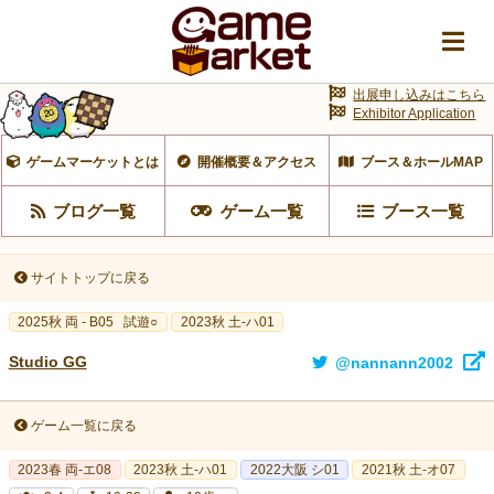
出展申し込みはこちら
Exhibitor Application
ゲームマーケットとは
開催概要＆アクセス
ブース＆ホールMAP
ブログ一覧
ゲーム一覧
ブース一覧
サイトトップに戻る
2025秋 両 - B05
試遊○
2023秋 土-ハ01
Studio GG
@nannann2002
ゲーム一覧に戻る
2023春 両‐エ08
2023秋 土-ハ01
2022大阪 シ01
2021秋 土-オ07