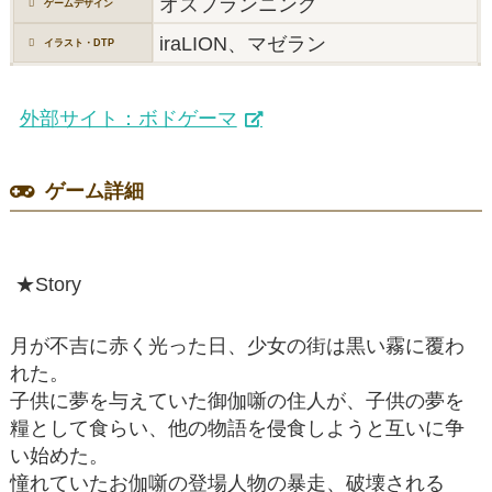
オズプランニング
ゲームデザイン
iraLION、マゼラン
イラスト・DTP
外部サイト：ボドゲーマ
ゲーム詳細
★Story
月が不吉に赤く光った日、少女の街は黒い霧に覆わ
れた。
子供に夢を与えていた御伽噺の住人が、子供の夢を
糧として食らい、他の物語を侵食しようと互いに争
い始めた。
憧れていたお伽噺の登場人物の暴走、破壊される