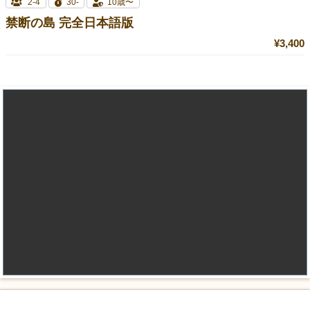
2-4
30-
10歳〜
禁断の島 完全日本語版
¥3,400