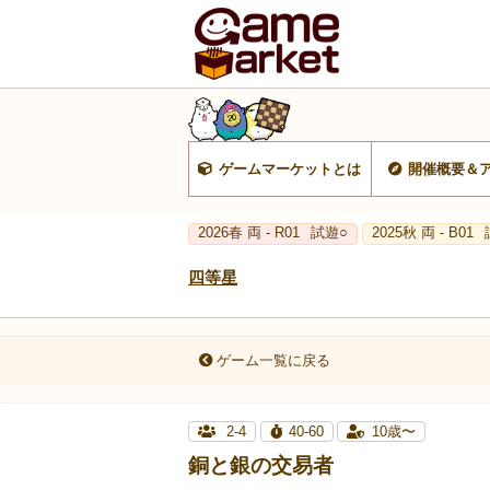
ゲームマーケットとは
開催概要＆
2026春 両 - R01
試遊○
2025秋 両 - B01
四等星
ゲーム一覧に戻る
2-4
40-60
10歳〜
銅と銀の交易者