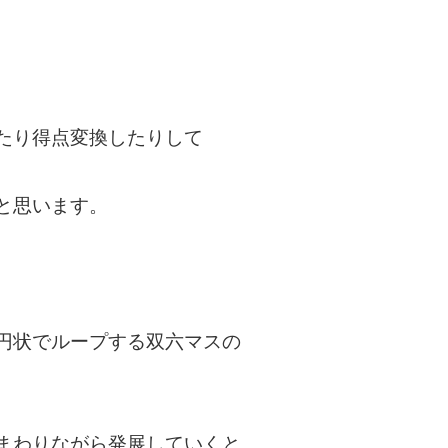
たり得点変換したりして
と思います。
円状でループする双六マスの
まわりながら発展していくと