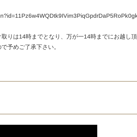
m/open?id=11Pz6w4WQDtk9IVim3PiqGpdrDaP5RoPk0
。
取りは14時までとなり、万が一14時までにお越し
ので予めご了承下さい。