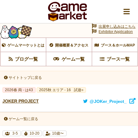
出展申し込みはこちら
Exhibitor Application
ゲームマーケットとは
開催概要＆アクセス
ブース＆ホールMAP
ブログ一覧
ゲーム一覧
ブース一覧
サイトトップに戻る
2026春 両 - は43
2025秋 エリア - 16
試遊○
JOKER PROJECT
@JOKer_Project_
ゲーム一覧に戻る
3-5
10-20
10歳〜