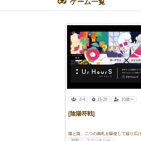
ゲーム一覧
2-4
15-20
10歳〜
[陰陽符戦]
対戦
ファンタジー