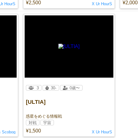
¥2,500
¥2,000
Ur HourS
X Ur HourS
3
30-
0歳〜
[ULTIA]
惑星をめぐる情報戦
対戦
宇宙
¥1,500
s Scobog
X Ur HourS