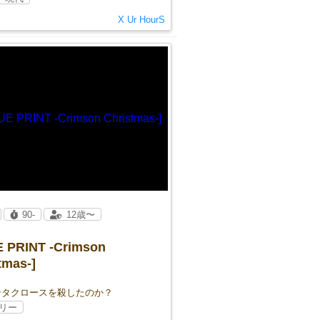
X Ur HourS
90-
12歳〜
 PRINT -Crimson
tmas-]
ンタクロースを殺したのか？
リー