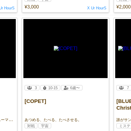
¥3,000
¥2,000
Ur HourS
X Ur HourS
3
10-15
6歳〜
7
[COPET]
[BLUE
Chris
ユーメイト。それはトモダチになったユーマのこと。
あつめる、たべる、たべさせる。
誰がサ
対戦
宇宙
ミステ