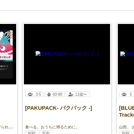
3-5
60-90
12歳〜
5
[PAKUPACK- パクパック -]
[BLUE
Tracke
陽と陰、二つの御札を駆使して繰り広げられる戦略バトル。巧みな呪符の運用と俊敏な判断力ですべての妖怪を祓え！
食べる。おうちに帰るために。
山田、 
対戦
宇宙
対戦