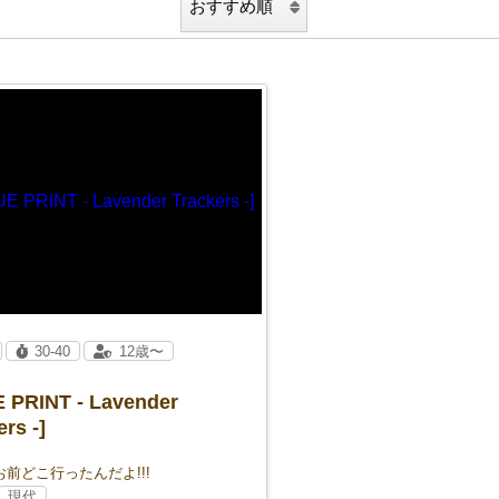
30-40
12歳〜
 PRINT - Lavender
rs -]
お前どこ行ったんだよ!!!
現代