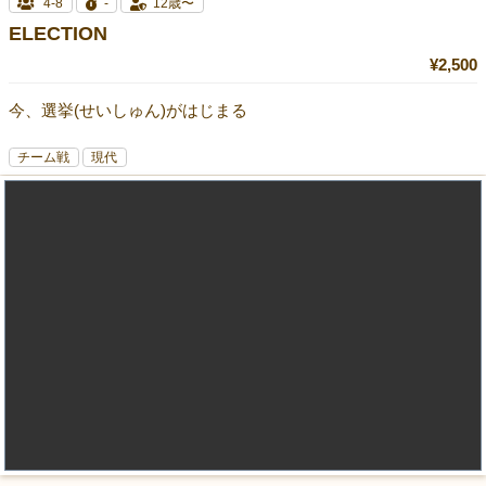
4-8
-
12歳〜
ELECTION
¥2,500
今、選挙(せいしゅん)がはじまる
チーム戦
現代