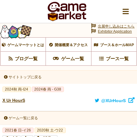
出展申し込みはこちら
Exhibitor Application
ゲームマーケットとは
開催概要＆アクセス
ブース＆ホールMAP
ブログ一覧
ゲーム一覧
ブース一覧
サイトトップに戻る
2024秋 両-I24
2024春 両 - G38
X Ur HourS
@XUrHourS
ゲーム一覧に戻る
2021春 日-イ26
2020秋 土-ウ22