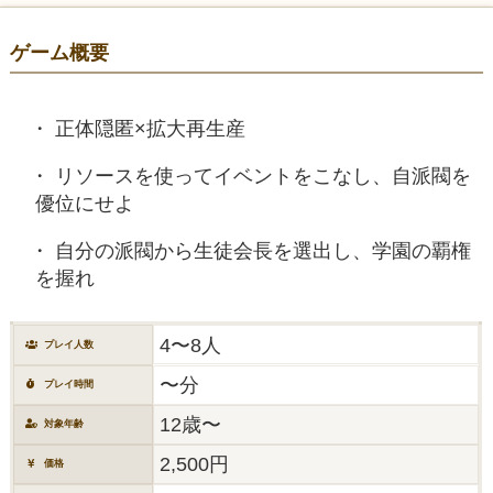
ゲーム概要
正体隠匿×拡大再生産
リソースを使ってイベントをこなし、自派閥を
優位にせよ
自分の派閥から生徒会長を選出し、学園の覇権
を握れ
4〜8人
プレイ人数
〜分
プレイ時間
12歳〜
対象年齢
2,500円
価格