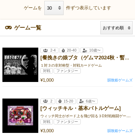
ゲームを
件ずつ表示しています
ゲーム一覧
2-4
20-40
10歳〜
[餐挽きの娘ブタ（ゲムマ2024秋・暫定版）]
１対３の非対称型・対戦カードゲーム
対戦
ファンタジー
¥1,000
韻致姫ゲームズ
2
15-20
6歳〜
[ウィッチキル・基本バトルゲーム]
ウ
ィッチ同士がボード上を飛び回る３D対戦格闘ゲーム・第4版！
対戦
ファンタジー
¥3,000
韻致姫ゲームズ