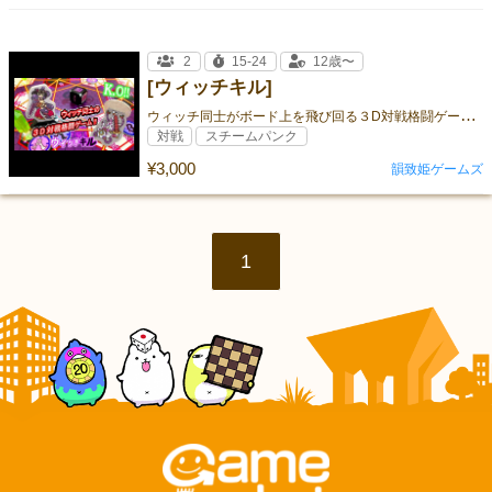
2
15-24
12歳〜
[ウィッチキル]
ウ
ィッチ同士がボード上を飛び回る３D対戦格闘ゲーム！
対戦
スチームパンク
¥3,000
韻致姫ゲームズ
1