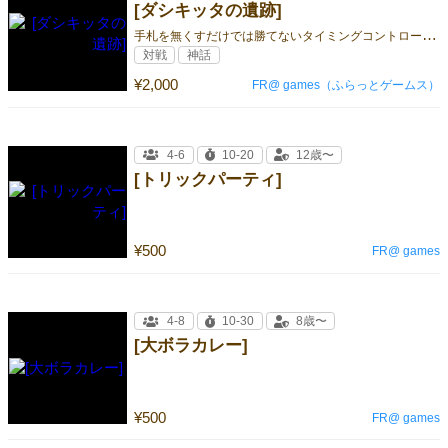
[ダシキッタの遺跡]
手
札を無くすだけでは勝てないタイミングコントロール系ゴーアウト
対戦
神話
¥2,000
FR@ games（ふらっとゲームス）
4-6
10-20
12歳〜
[トリックパーティ]
¥500
FR@ games
4-8
10-30
8歳〜
[大ボラカレー]
¥500
FR@ games