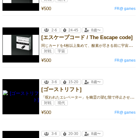
¥500
FR@ games
2-6
24-45
8歳〜
[エスケープコード / The Escape code]
同
じカードを4枚以上集めて、酸素が尽きる前に宇宙船から脱出しよう。生存者の最後の１人となって勝利をつかめ！
対戦
宇宙
¥500
FR@ games
3-6
15-20
8歳〜
[ゴーストリフト]
「
呪われたエレベーター」を幽霊の望む階で停止させ、幽霊を除霊しよう！ もし、残ってしまうと…
対戦
現代
¥500
FR@ games
3-6
20-30
8歳〜