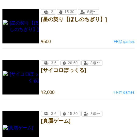
2
15-30
8歳〜
[星の契り【ほしのちぎり】]
¥500
FR@ games
3-6
20-60
8歳〜
[サイコロぽっくる]
¥2,000
FR@ games
3-6
15-30
8歳〜
[真贋ゲーム]