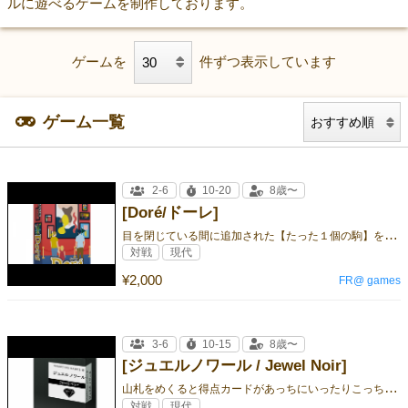
ルに遊べるゲームを制作しております。
ゲームを
件ずつ表示しています
ゲーム一覧
2-6
10-20
8歳〜
[Doré/ドーレ]
目
を閉じている間に追加された【たった１個の駒】を見つけるメモリー＆隠れんぼ系ゲーム！
対戦
現代
¥2,000
FR@ games
3-6
10-15
8歳〜
[ジュエルノワール / Jewel Noir]
山
札をめくると得点カードがあっちにいったりこっちにいったり…。メモリー＆アクションの椅子取り風ゲーム！
対戦
現代