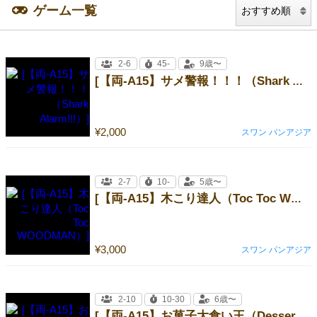
ゲーム一覧
2-6
45-
9歳〜
[【両-A15】サメ警報！！！（Shark Alarm!!!）]
¥2,000
スワン パンアジア
2-7
10-
5歳〜
[【両-A15】木こり達人（Toc Toc WOODMAN）]
¥3,000
スワン パンアジア
2-10
10-30
6歳〜
[【両-A15】お菓子大食い王（Dessert Queen）]