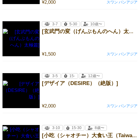
¥2,000
スワン パンアジア
3-7
5-30
10歳〜
[玄武門の変（げんぶもんのへん）太極篇]
¥1,500
スワン パンアジア
3-5
15-
12歳〜
[デザイア（DESIRE）（絶版）]
¥2,000
スワン パンアジア
3-10
15-30
8歳〜
[小吃（シャオチー）大食い王（Taiwan Snackbar）（絶版）]