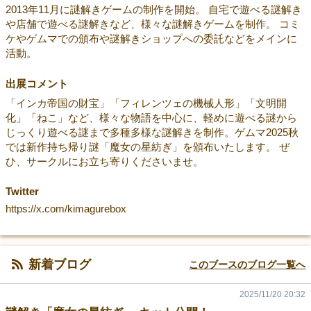
2013年11月に謎解きゲームの制作を開始。 自宅で遊べる謎解き
や店舗で遊べる謎解きなど、様々な謎解きゲームを制作。 コミ
ケやゲムマでの頒布や謎解きショップへの委託などをメインに
活動。
出展コメント
「インカ帝国の財宝」「フィレンツェの機械人形」「文明開
化」「ねこ」など、様々な物語を中心に、軽めに遊べる謎から
じっくり遊べる謎まで多種多様な謎解きを制作。ゲムマ2025秋
では新作持ち帰り謎「魔女の星紡ぎ」を頒布いたします。 ぜ
ひ、サークルにお立ち寄りくださいませ。
Twitter
https://x.com/kimagurebox
新着ブログ
このブースのブログ一覧へ
2025/11/20 20:32