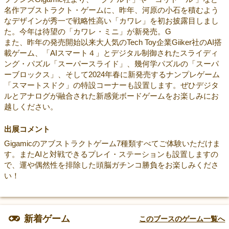
名作アブストラクト・ゲームに、昨年、河原の小石を積むよう
なデザインが秀一で戦略性高い「カワレ」を初お披露目しまし
た。今年は待望の「カワレ・ミニ」が新発売。G
また、昨年の発売開始以来大人気のTech Toy企業Giiker社のAI搭
載ゲーム、「AIスマート４」とデジタル制御されたスライディ
ング・パズル「スーパースライド」、幾何学パズルの「スーパ
ーブロックス」、そして2024年春に新発売するナンプレゲーム
「スマートスドク」の特設コーナーも設置します。ぜひデジタ
ルとアナログが融合された新感覚ボードゲームをお楽しみにお
越しください。
出展コメント
Gigamicのアブストラクトゲーム7種類すべてご体験いただけま
す。またAIと対戦できるプレイ・ステーションも設置しますの
で、運や偶然性を排除した頭脳ガチンコ勝負をお楽しみくださ
い！
新着ゲーム
このブースのゲーム一覧へ