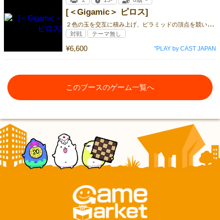
2
15-
8歳〜
[＜Gigamic＞ ピロス]
２
色の玉を交互に積み上げ、ピラミッドの頂点を競い合うアブストラクトゲーム
対戦
テーマ無し
¥6,600
"PLAY by CAST JAPAN
このブースのゲーム一覧へ