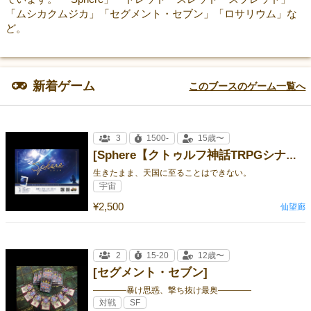
「ムシカクムジカ」「セグメント・セブン」「ロサリウム」な
ど。
新着ゲーム
このブースのゲーム一覧へ
3
1500-
15歳〜
[Sphere【クトゥルフ神話TRPGシナリオブック】]
生きたまま、天国に至ることはできない。
宇宙
¥2,500
仙望廊
2
15-20
12歳〜
[セグメント・セブン]
――――暴け思惑、撃ち抜け最奥――――
対戦
SF