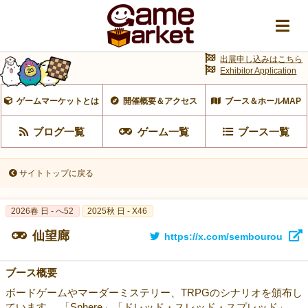
出展申し込みはこちら
Exhibitor Application
ゲームマーケットとは
開催概要＆アクセス
ブース＆ホールMAP
ブログ一覧
ゲーム一覧
ブース一覧
サイトトップに戻る
2026春 日 - へ52
2025秋 日 - X46
仙望廊
https://x.com/sembourou
ブース概要
ボードゲームやマーダーミステリー、TRPGのシナリオを頒布し
ています。 「Sphere」「ドレッド・スレッド・スプレッド」