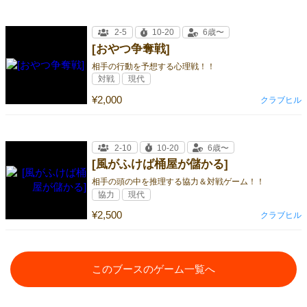
2-5
10-20
6歳〜
[おやつ争奪戦]
相手の行動を予想する心理戦！！
対戦
現代
¥2,000
クラブヒル
2-10
10-20
6歳〜
[風がふけば桶屋が儲かる]
相手の頭の中を推理する協力＆対戦ゲーム！！
協力
現代
¥2,500
クラブヒル
このブースのゲーム一覧へ