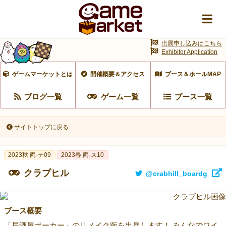
出展申し込みはこちら
Exhibitor Application
ゲームマーケットとは
開催概要＆アクセス
ブース＆ホールMAP
ブログ一覧
ゲーム一覧
ブース一覧
サイトトップに戻る
2023秋 両-テ09
2023春 両‐ス10
クラブヒル
@crabhill_boardg
ブース概要
「居酒屋ポーカー」のリメイク版を出展します！ みんなでワイ