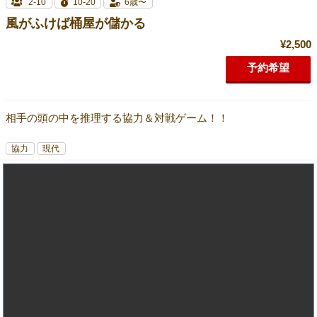
2-10
10-20
6歳〜
風がふけば桶屋が儲かる
¥2,500
予約希望
相手の頭の中を推理する協力＆対戦ゲーム！！
協力
現代