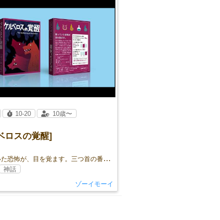
10-20
10歳〜
ベロスの覚醒]
眠っていた恐怖が、目を覚ます。三つ首の番犬ケルベロスから仲間の魂を救い出す、2人用協力ゲーム！
神話
ゾーイモーイ