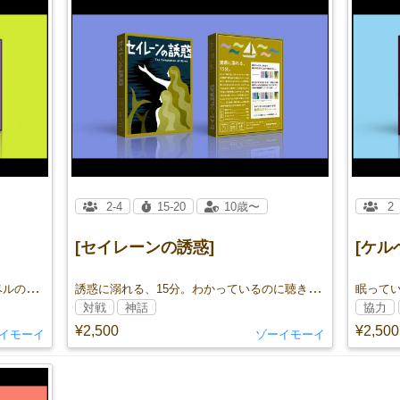
2-4
15-20
10歳〜
2
[セイレーンの誘惑]
[ケル
全員、タイムトラベラー。タイムトラベルのロマンを感じる2–4人対戦ゲーム。
誘惑に溺れる、15分。わかっているのに聴きすぎる！ 魅惑のチキンレース。
対戦
神話
協力
¥2,500
¥2,500
イモーイ
ゾーイモーイ