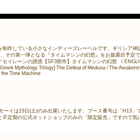
を制作している小さなインディーズレーベルです。ギリシア神
では、その第一弾となる『タイムマシンの幻想』をお披露目予定
の誘惑【SF3部作】タイムマシンの幻想 《 ENGLISH 》 zoemo
 [Greek Mythology Trilogy] The Defeat of Medusa / The Awakenin
of the Time Machine
イモーイは23日(土)のみ出展いたします。ブース番号は「H13
と不定期の公式ネットショップのみの「限定販売」ですので気