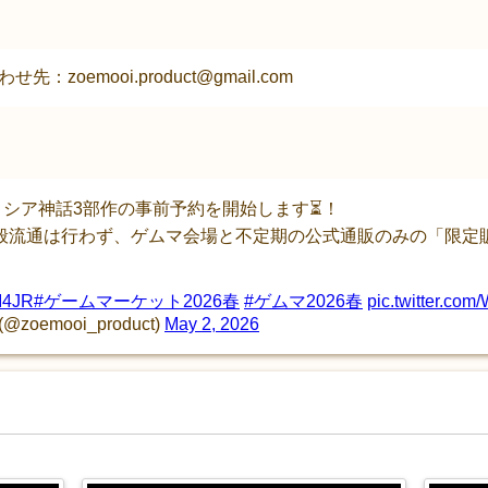
せ先：zoemooi.product@gmail.com
リシア神話3部作の事前予約を開始します⏳！
般流通は行わず、ゲムマ会場と不定期の公式通販のみの「限定
YI4JR
#ゲームマーケット2026春
#ゲムマ2026春
pic.twitter.c
emooi_product)
May 2, 2026