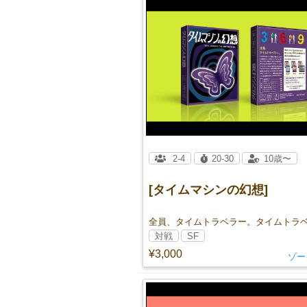
2-4
20-30
10歳〜
[タイムマシンの幻想]
対戦
SF
¥3,000
ゾー