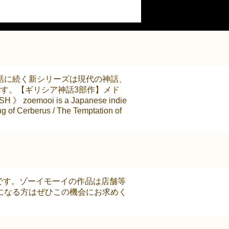
話に続く新シリーズは現代の神話、
です。【ギリシア神話3部作】メド
oi is a Japanese indie
g of Cerberus / The Temptation of
」です。ゾーイモーイの作品は店舗等
になる方はぜひこの機会にお求めく