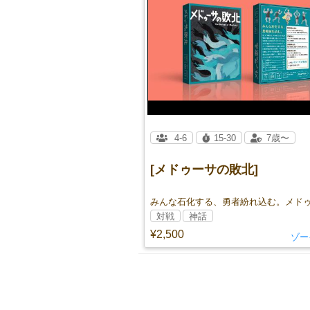
4-6
15-30
7歳〜
[メドゥーサの敗北]
対戦
神話
¥2,500
ゾー