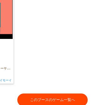
みんな石化する、勇者紛れ込む。メドゥーサの弱点をポーズで伝える、ちょっと変わったパーティーゲーム！
イモーイ
このブースのゲーム一覧へ